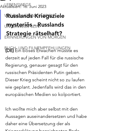
LEBENSWEGE
Aktualisiert:
16. Juni 2023
Russlands Kriegsziele 
WIE DAS LEBEN SO SPIELT
mysteriös - Russlands 
UNTERWEGS SEIN
Strategie rätselhaft?
ERINNERUNGEN VON MORGEN
BUCH- UND FILMEMPFEHLUNGEN
(DE)
 Ein böses Erwachen müsste es 
derzeit auf jeden Fall für die russische 
Regierung, genauer gesagt für den 
russischen Präsidenten Putin geben. 
Dieser Krieg scheint nicht so zu laufen 
wie geplant. Jedenfalls wird das in den 
europäischen Medien so kolportiert. 
Ich wollte mich aber selbst mit den 
Aussagen auseinandersetzen und habe 
daher eine Übersetzung der als 
Kriegserklärung bezeichneten Rede 