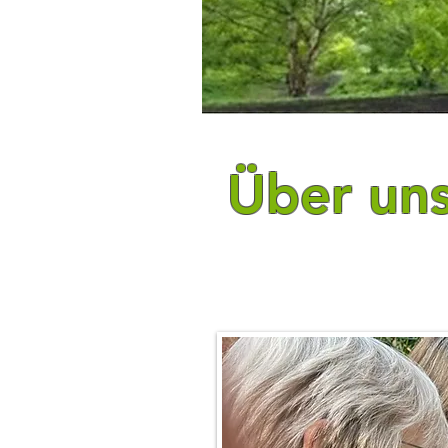
Über u
ns