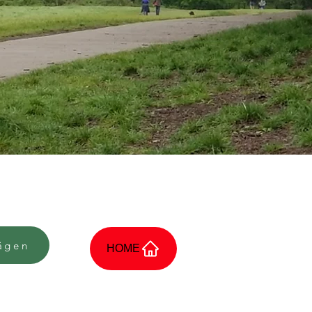
ägen
HOME