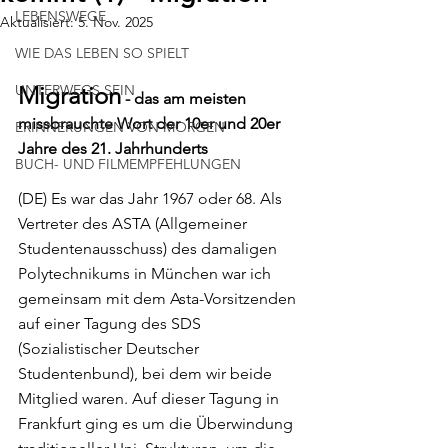
LEBENSWEGE
Aktualisiert:
5. Nov. 2025
WIE DAS LEBEN SO SPIELT
UNTERWEGS SEIN
Migration
 - das am meisten 
missbrauchte Wort der 10er und 20er 
ERINNERUNGEN VON MORGEN
Jahre des 21. Jahrhunderts
BUCH- UND FILMEMPFEHLUNGEN
(DE) Es war das Jahr 1967 oder 68. Als 
Vertreter des ASTA (Allgemeiner 
Studentenausschuss) des damaligen 
Polytechnikums in München war ich 
gemeinsam mit dem Asta-Vorsitzenden 
auf einer Tagung des SDS 
(Sozialistischer Deutscher 
Studentenbund), bei dem wir beide 
Mitglied waren. Auf dieser Tagung in 
Frankfurt ging es um die Überwindung 