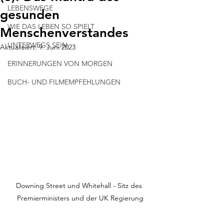
LEBENSWEGE
gesunden
WIE DAS LEBEN SO SPIELT
Menschenverstandes
UNTERWEGS SEIN
Aktualisiert:
9. Juni 2023
ERINNERUNGEN VON MORGEN
BUCH- UND FILMEMPFEHLUNGEN
Downing Street und Whitehall - Sitz des 
Premierministers und der UK Regierung