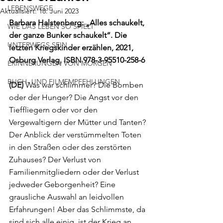
LEBENSWEGE
Aktualisiert:
18. Juni 2023
Barbara Halstenberg: „Alles schaukelt, 
WIE DAS LEBEN SO SPIELT
der ganze Bunker schaukelt“. Die 
UNTERWEGS SEIN
letzten Kriegskinder erzählen, 2021, 
Osburg Verlag, ISBN 978-3-95510-258-6 
ERINNERUNGEN VON MORGEN
BUCH- UND FILMEMPFEHLUNGEN
(DE)
 Was war schlimmer? Die Bomben 
oder der Hunger? Die Angst vor den 
Tieffliegern oder vor den 
Vergewaltigern der Mütter und Tanten? 
Der Anblick der verstümmelten Toten 
in den Straßen oder des zerstörten 
Zuhauses? Der Verlust von 
Familienmitgliedern oder der Verlust 
jedweder Geborgenheit? Eine 
grausliche Auswahl an leidvollen 
Erfahrungen! Aber das Schlimmste, da 
sind sich alle einig, ist der Krieg an 