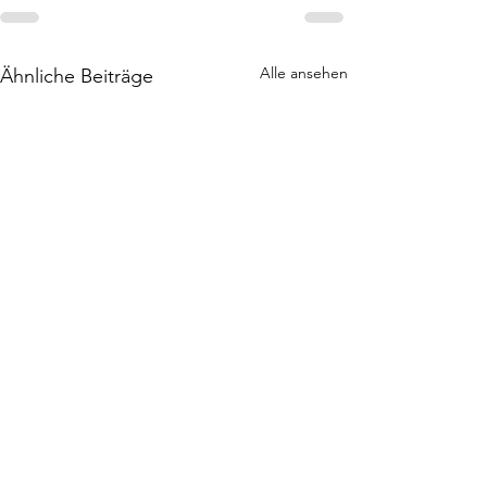
Alle ansehen
Ähnliche Beiträge
Ukrainische Geschichten
Nachkriegskind
um Menschen und
erzählen