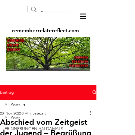
rememberrelatereflect.com
Beitrag
All Posts
20. Nov. 2022
8 Min. Lesezeit
All Posts
Abschied vom Zeitgeist
ERINNERUNGEN AN DAMALS
der Jugend – Begrüßung