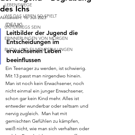
LEBENSWEGE
des Ichs
WIE DAS LEBEN SO SPIELT
Aktualisiert:
16. Juli 2023
(DE/UK) 
UNTERWEGS SEIN
Leitbilder der Jugend die 
ERINNERUNGEN VON MORGEN
Entscheidungen im 
BUCH- UND FILMEMPFEHLUNGEN
erwachsenen Leben 
beeinflussen
Ein Teenager zu werden, ist schwierig. 
Mit 13 passt man nirgendwo hinein. 
Man ist noch kein Erwachsener, noch 
nicht einmal ein junger Erwachsener, 
schon gar kein Kind mehr. Alles ist 
entweder wunderbar oder seltsam und 
nervig zugleich.  Man hat mit 
gemischten Gefühlen zu kämpfen, 
weiß nicht, wie man sich verhalten oder 